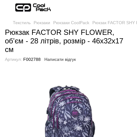
Текстиль
Рюкзаки
Рюкзаки CoolPack
Рюкзак FACTOR SHY FL
Рюкзак FACTOR SHY FLOWER,
об'єм - 28 літрів, розмір - 46х32х17
см
Артикул:
F002788
Написати відгук