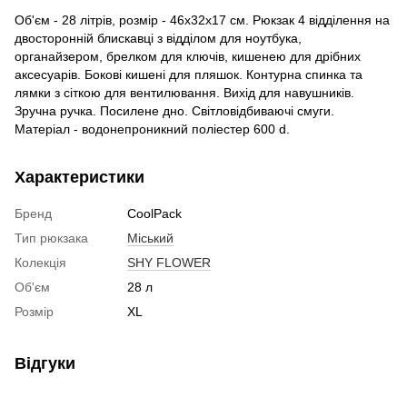
Об'єм - 28 літрів, розмір - 46х32х17 см. Рюкзак 4 відділення на
двосторонній блискавці з відділом для ноутбука,
органайзером, брелком для ключів, кишенею для дрібних
аксесуарів. Бокові кишені для пляшок. Контурна спинка та
лямки з сіткою для вентилювання. Вихід для навушників.
Зручна ручка. Посилене дно. Світловідбиваючі смуги.
Матеріал - водонепроникний поліестер 600 d.
Характеристики
Бренд
CoolPack
Тип рюкзака
Міський
Колекція
SHY FLOWER
Об'єм
28 л
Розмір
XL
Відгуки