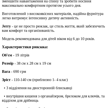
зменшити навантаження на спину та зробити носіння
максимально комфортним протягом усього дня.
Виготовлений з високоякісних матеріалів, надійна фурнітура
легко витримує інтенсивну дитячу активність.
Jerry
- це не просто рюкзак, це стиль життя, який забезпечить
вам комфорт та організованість.
Модель рекомендована для дітей віком від 6 до 10 років.
Характеристики рюкзака:
Об'єм
- 19 літрів
Розмір
- 38 см х 28 см х 19 см
Вага
- 690 грм
Зріст
- 110-140 см (приблизно 1- 4 клас)
• 3 відділення на двосторонній блискавці
• внутрішня кишеня з органайзером, брелоком для ключів, та
відділом для дрібниць