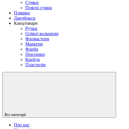
Сумки
Поясні сумки
Пляшки
Ланчбокси
Канцтовари
Ручки
Олівці кольорові
Фломастери
Маркери
Фарби
Пензлики
Крейда
Пластилін
Всі категорії
Про нас