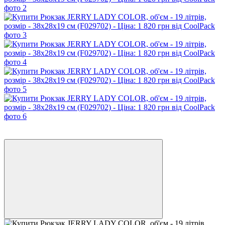
Розпродаж
−25%