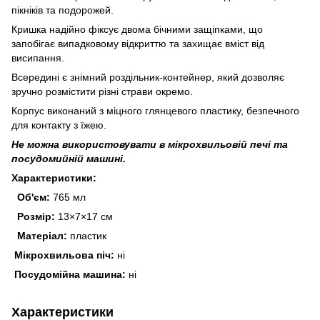
пікніків та подорожей.
Кришка надійно фіксує двома бічними защіпками, що
запобігає випадковому відкриттю та захищає вміст від
висипання.
Всередині є знімний роздільник-контейнер, який дозволяє
зручно розмістити різні страви окремо.
Корпус виконаний з міцного глянцевого пластику, безпечного
для контакту з їжею.
Не можна використовувати в мікрохвильовій печі та
посудомийній машині.
Характеристики:
Об'єм:
765 мл
Розмір:
13×7×17 см
Матеріал:
пластик
Мікрохвильова піч:
ні
Посудомійна машина:
ні
Характеристики