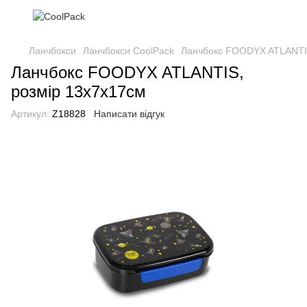
Ланчбокси
Ланчбокси CoolPack
Ланчбокс FOODYX ATLANTIS
Ланчбокс FOODYX ATLANTIS,
розмір 13х7х17см
Артикул:
Z18828
Написати відгук