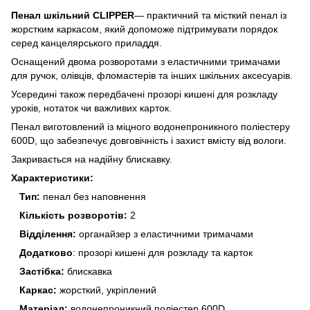
Пенал шкільний CLIPPER
— практичний та місткий пенал із
жорстким каркасом, який допоможе підтримувати порядок
серед канцелярського приладдя.
Оснащений двома розворотами з еластичними тримачами
для ручок, олівців, фломастерів та інших шкільних аксесуарів.
Усередині також передбачені прозорі кишені для розкладу
уроків, нотаток чи важливих карток.
Пенал виготовлений із міцного водонепроникного поліестеру
600D, що забезпечує довговічність і захист вмісту від вологи.
Закривається на надійну блискавку.
Характеристики:
Тип:
пенал без наповнення
Кількість розворотів:
2
Відділення:
органайзер з еластичними тримачами
Додатково
: прозорі кишені для розкладу та карток
Застібка:
блискавка
Каркас:
жорсткий, укріплений
Матеріал:
водонепроникний поліестер 600D