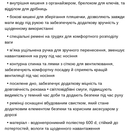
• внутрішня кишеня з органайзером, брелоком для ключів, та
відділом для дрібниць
• бокові кишені для зберігання пляшечки, дозволяють завжди
мати воду під рукою та забезпечують додаткову зручність у
щоденному використанні
• спеціальні ремені на грудях для комфортного розподілу
ваги
• м'яка ущільнена ручка для зручного перенесення, зменшує
навантаження на руку під час носіння
• контурна спинка та лямки з сіткою для вентилювання,
забезпечують комфортну посадку й сприяють кращій
вентиляції під час носіння
• посилене дно, забезпечує додаткову міцність та
довговічність рюкзака • світловідбівні смуги, підвищують
видимість у темний час доби та додають безпеки під час руху
• ремінці оснащені вбудованим свистком, який стане
додатковим елементом безпеки та корисним аксесуаром у
дорозі
• матеріал - водонепроникний поліестер 600 d, стійкий до
потертостей, вологи та щоденного навантаження