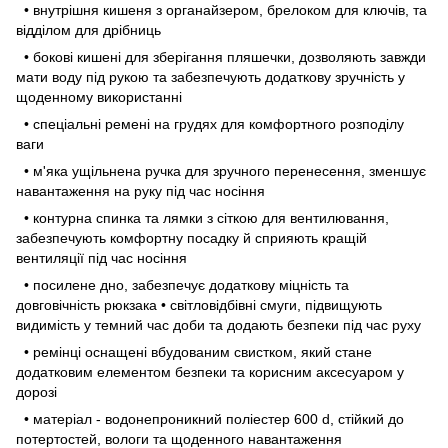
• внутрішня кишеня з органайзером, брелоком для ключів, та
відділом для дрібниць
• бокові кишені для зберігання пляшечки, дозволяють завжди
мати воду під рукою та забезпечують додаткову зручність у
щоденному використанні
• спеціальні ремені на грудях для комфортного розподілу
ваги
• м'яка ущільнена ручка для зручного перенесення, зменшує
навантаження на руку під час носіння
• контурна спинка та лямки з сіткою для вентилювання,
забезпечують комфортну посадку й сприяють кращій
вентиляції під час носіння
• посилене дно, забезпечує додаткову міцність та
довговічність рюкзака • світловідбівні смуги, підвищують
видимість у темний час доби та додають безпеки під час руху
• ремінці оснащені вбудованим свистком, який стане
додатковим елементом безпеки та корисним аксесуаром у
дорозі
• матеріал - водонепроникний поліестер 600 d, стійкий до
потертостей, вологи та щоденного навантаження