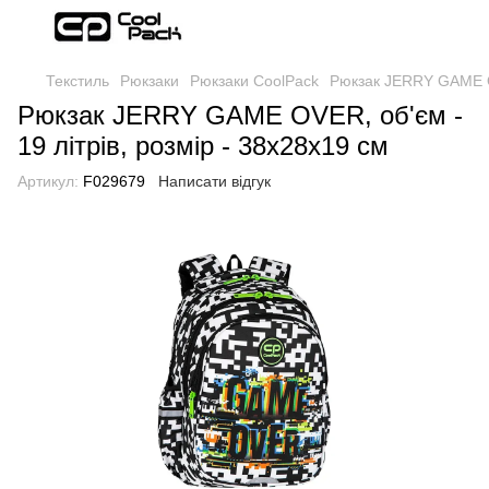
Текстиль
Рюкзаки
Рюкзаки CoolPack
Рюкзак JERRY GAME OV
Рюкзак JERRY GAME OVER, об'єм -
19 літрів, розмір - 38х28х19 см
Артикул:
F029679
Написати відгук