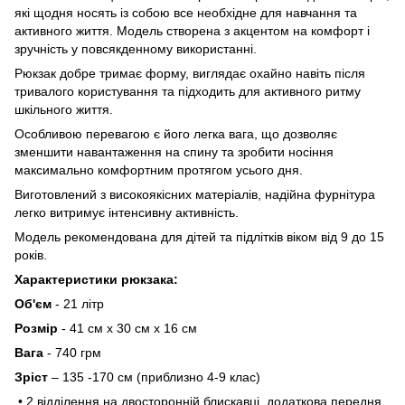
які щодня носять із собою все необхідне для навчання та
активного життя. Модель створена з акцентом на комфорт і
зручність у повсякденному використанні.
Рюкзак добре тримає форму, виглядає охайно навіть після
тривалого користування та підходить для активного ритму
шкільного життя.
Особливою перевагою є його легка вага, що дозволяє
зменшити навантаження на спину та зробити носіння
максимально комфортним протягом усього дня.
Виготовлений з високоякісних матеріалів, надійна фурнітура
легко витримує інтенсивну активність.
Модель рекомендована для дітей та підлітків віком від 9 до 15
років.
Характеристики рюкзака:
Об'єм
- 21 літр
Розмір
- 41 см х 30 см х 16 см
Вага
- 740 грм
Зріст
– 135 -170 см (приблизно 4-9 клас)
• 2 відділення на двосторонній блискавці, додаткова передня