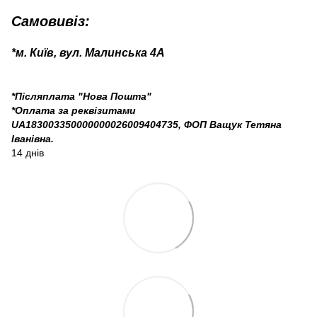
Самовивіз:
*м. Київ, вул. Малинська 4А
*Післяплата "Нова Пошта"
*Оплата за реквізитами
UA183003350000000026009404735, ФОП Ващук Тетяна
Іванівна.
14 днів