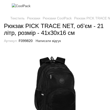
Текстиль
Рюкзаки
Рюкзаки CoolPack
Рюкзак PICK TRACE NET
Рюкзак PICK TRACE NET, об'єм - 21
літр, розмір - 41х30х16 см
Артикул:
F099820
Написати відгук