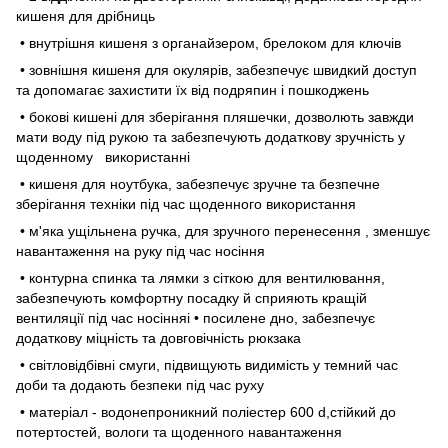
кишеня для дрібниць
• внутрішня кишеня з органайзером, брелоком для ключів
• зовнішня кишеня для окулярів, забезпечує швидкий доступ
та допомагає захистити їх від подряпин і пошкоджень
• бокові кишені для зберігання пляшечки, дозволють завжди
мати воду під рукою та забезпечують додаткову зручність у
щоденному використанні
• кишеня для ноутбука, забезпечує зручне та безпечне
зберігання техніки під час щоденного використання
• м'яка ущільнена ручка, для зручного перенесення , зменшує
навантаження на руку під час носіння
• контурна спинка та лямки з сіткою для вентилювання,
забезпечують комфортну посадку й сприяють кращій
вентиляції під час носінняі • посилене дно, забезпечує
додаткову міцність та довговічність рюкзака
• світловідбівні смуги, підвищують видимість у темний час
доби та додають безпеки під час руху
• матеріал - водонепроникний поліестер 600 d,стійкий до
потертостей, вологи та щоденного навантаження