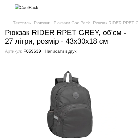
Текстиль
Рюкзаки
Рюкзаки CoolPack
Рюкзак RIDER RPET GR
Рюкзак RIDER RPET GREY, об'єм -
27 літри, розмір - 43х30х18 см
Артикул:
F059639
Написати відгук