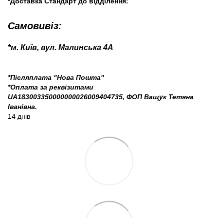
*Доставка Стандарт до відділення:
Самовивіз:
*м. Київ, вул. Малинська 4А
*Післяплата "Нова Пошта"
*Оплата за реквізитами
UA183003350000000026009404735, ФОП Ващук Тетяна
Іванівна.
14 днів