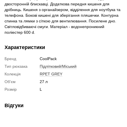
двосторонній блискавці. Додаткова передня кишеня для
дрібниць. Кишеня з органайзером, відділення для ноутбука та
телефона. Бокові кишені для зберігання пляшечки. Контурна
спинка та лямки з сіткою для вентилювання. Посилене дно.
Світловідбиваючі смуги. Матеріал - водонепроникний
поліестер 600 d.
Характеристики
Бренд
CoolPack
Тип рюкзака
Підлітковий/Міський
Колекція
RPET GREY
Об'єм
27 л
Розмір
L
Відгуки