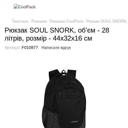
Текстиль
Рюкзаки
Рюкзаки CoolPack
Рюкзак SOUL SNORK, об
Рюкзак SOUL SNORK, об'єм - 28
літрів, розмір - 44х32х16 см
Артикул:
F010877
Написати відгук