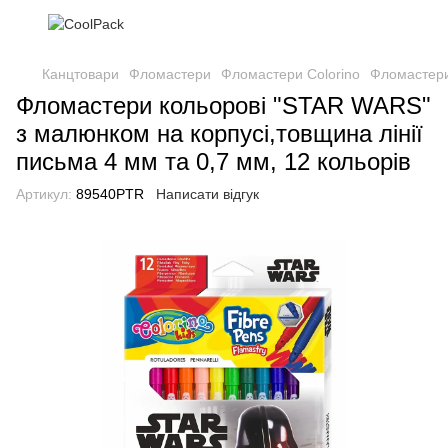
Канцтовари
Фломастери
Фломастери Colorino
Фломастери 
Фломастери кольорові "STAR WARS"
з малюнком на корпусі,товщина лінії
письма 4 мм та 0,7 мм, 12 кольорів
Артикул:
89540PTR
Написати відгук