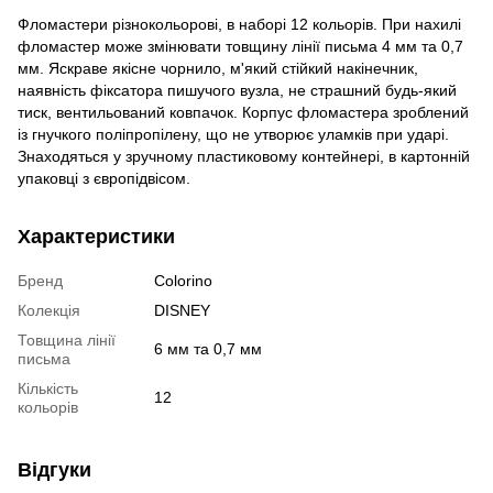
Фломастери різнокольорові, в наборі 12 кольорів. При нахилі
фломастер може змінювати товщину лінії письма 4 мм та 0,7
мм. Яскраве якісне чорнило, м'який стійкий накінечник,
наявність фіксатора пишучого вузла, не страшний будь-який
тиск, вентильований ковпачок. Корпус фломастера зроблений
із гнучкого поліпропілену, що не утворює уламків при ударі.
Знаходяться у зручному пластиковому контейнері, в картонній
упаковці з європідвісом.
Характеристики
Бренд
Colorino
Колекція
DISNEY
Товщина лінії
6 мм та 0,7 мм
письма
Кількість
12
кольорів
Відгуки