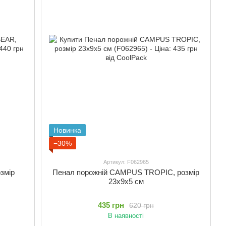
Новинка
−30%
Артикул: F062965
змір
Пенал порожній CAMPUS TROPIC, розмір
23x9x5 см
435 грн
620 грн
В наявності