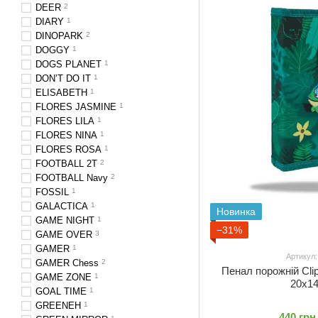
DEER
2
DIARY
1
DINOPARK
2
DOGGY
1
DOGS PLANET
1
DON’T DO IT
1
ELISABETH
1
FLORES JASMINE
1
FLORES LILA
1
FLORES NINA
1
FLORES ROSA
1
FOOTBALL 2T
2
FOOTBALL Navy
2
FOSSIL
1
GALACTICA
1
Новинка
GAME NIGHT
1
−31%
GAME OVER
3
GAMER
1
Артикул
GAMER Chess
2
Пенал порожній Cli
GAME ZONE
1
20x1
GOAL TIME
1
GREENEH
1
440 грн