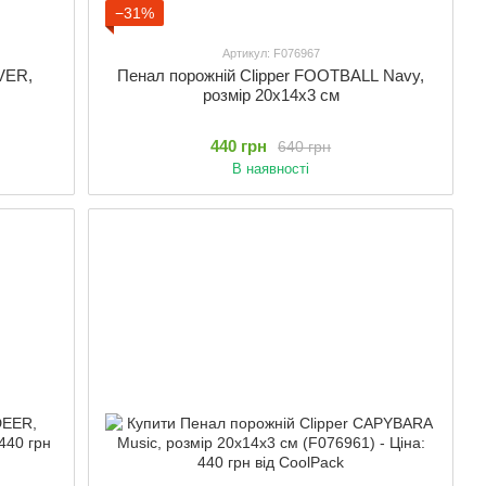
−31%
Артикул: F076967
VER,
Пенал порожній Clipper FOOTBALL Navy,
розмір 20x14x3 см
440 грн
640 грн
В наявності