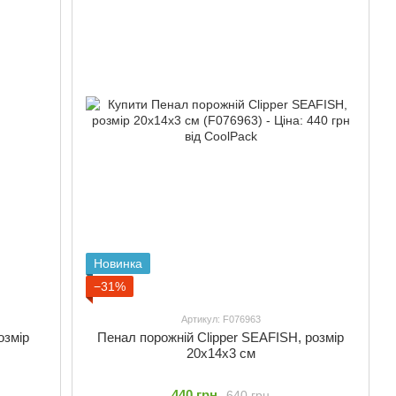
Новинка
−31%
Артикул: F076963
озмір
Пенал порожній Clipper SEAFISH, розмір
20x14x3 см
440 грн
640 грн