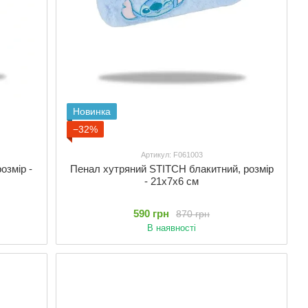
Новинка
−32%
Артикул: F061003
озмір -
Пенал хутряний STITCH блакитний, розмір
- 21х7х6 см
590 грн
870 грн
В наявності