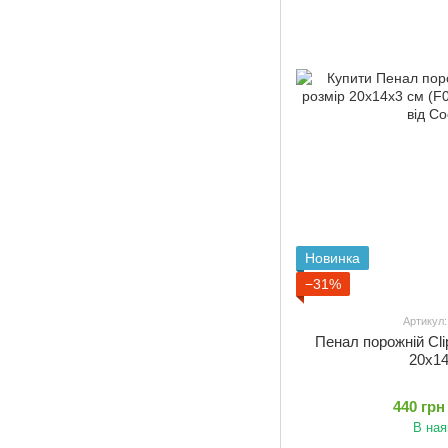
Новинка
−31%
Артикул
Пенал порожній Cl
20x1
440 грн
В ная