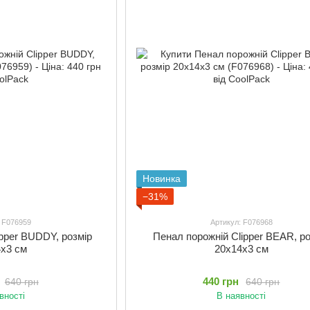
Новинка
−31%
: F076959
Артикул: F076968
ipper BUDDY, розмір
Пенал порожній Clipper BEAR, ро
4x3 см
20x14x3 см
440 грн
640 грн
640 грн
вності
В наявності