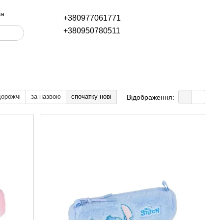
ча
+380977061771
+380950780511
дорожчі
за назвою
спочатку нові
Відображення: