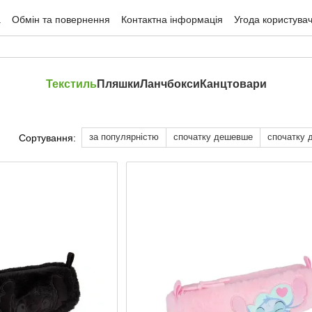
а
Обмін та повернення
Контактна інформація
Угода користува
Текстиль
Пляшки
Ланчбокси
Канцтовари
за популярністю
спочатку дешевше
спочатку 
Сортування: