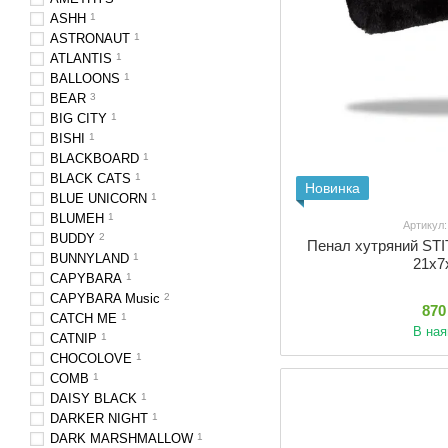
ASHH
1
ASTRONAUT
1
ATLANTIS
1
BALLOONS
1
BEAR
3
BIG CITY
1
BISHI
1
BLACKBOARD
1
BLACK CATS
1
Новинка
BLUE UNICORN
1
BLUMEH
1
Артикул
BUDDY
2
Пенал хутряний STI
BUNNYLAND
1
21х7
CAPYBARA
1
CAPYBARA Music
2
870
CATCH ME
1
В ная
CATNIP
1
CHOCOLOVE
1
COMB
1
DAISY BLACK
1
DARKER NIGHT
1
DARK MARSHMALLOW
1