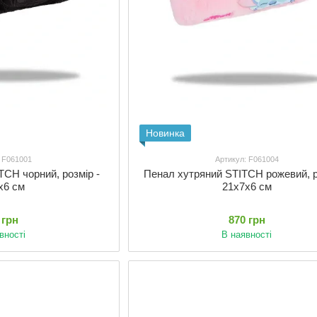
Новинка
: F061001
Артикул: F061004
TCH чорний, розмір -
Пенал хутряний STITCH рожевий, р
х6 см
21х7х6 см
 грн
870 грн
вності
В наявності