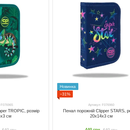
Новинка
−31%
: F076965
Артикул: F076960
pper TROPIC, розмір
Пенал порожній Clipper STARS, р
4x3 см
20x14x3 см
440 грн
640 грн
640 грн