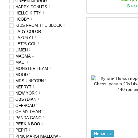
GREEN MIRROR
1
В ная
HAPPY DONUTS
1
HELLO KITTY
1
HOBBY
1
KIDS FROM THE BLOCK
1
LADY COLOR
1
LAZURYT
1
LET`S GOL
1
LIMEH
1
MAGMA
1
MAUI
1
MONSTER TEAM
1
MOOD
1
MRS UNICORN
1
NEFRYT
1
NEW YORK
1
OBSYDIAN
1
OFFROAD
1
OH MY DEAR
1
PANDA GANG
1
PEEK A BOO
1
PEPIT
1
Новинка
PINK MARSHMALLOW
1