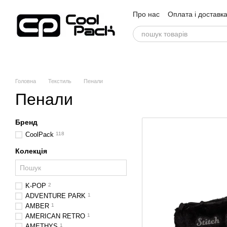
Перейти до основного контенту
Про нас
Оплата і доставк
Відгуки про магазин
Головна
Текстиль
Пенали
Пенали
Бренд
CoolPack
118
Колекція
K-POP
2
ADVENTURE PARK
1
AMBER
1
AMERICAN RETRO
1
AMETHYS
1