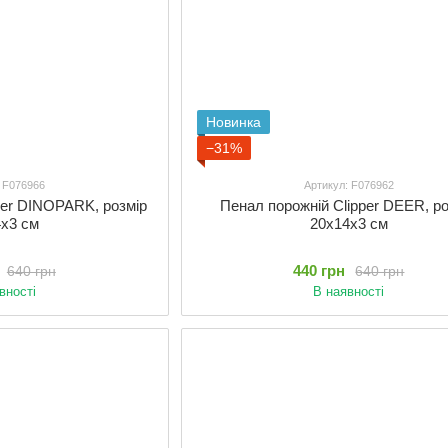
Новинка
−31%
: F076966
Артикул: F076962
per DINOPARK, розмір
Пенал порожній Clipper DEER, р
4x3 см
20x14x3 см
440 грн
640 грн
640 грн
вності
В наявності