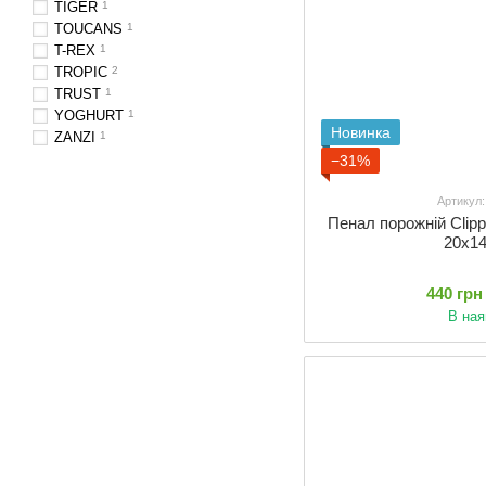
TIGER
1
TOUCANS
1
T-REX
1
TROPIC
2
TRUST
1
YOGHURT
1
Новинка
ZANZI
1
−31%
Артикул
Пенал порожній Clip
20x1
440 грн
В ная