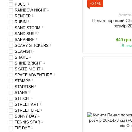
−31%
PUCCI
1
RAINBOW NIGHT
1
Артикул
RENDER
1
Пенал порожній Cl
RUBIN
1
розмір 2
SAND STORM
1
SAND SURF
1
440 грн
SAPPHIRE
1
SCARY STICKERS
1
В ная
SEAFISH
2
SHAKE
1
SHINE BRIGHT
1
SKATE NIGHT
1
SPACE ADVENTURE
1
STAMPS
1
STARFISH
1
STARS
2
STITCH
3
STREET ART
1
STREET LIFE
1
SUNNY DAY
1
TENNIS STAR
1
TIE DYE
1