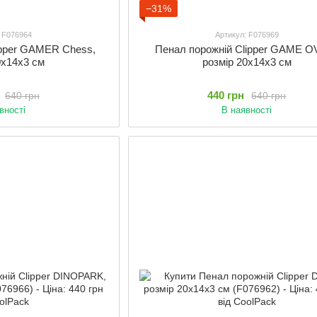
−31%
: F076964
Артикул: F076969
ipper GAMER Chess,
Пенал порожній Clipper GAME O
0x14x3 см
розмір 20x14x3 см
440 грн
640 грн
640 грн
вності
В наявності