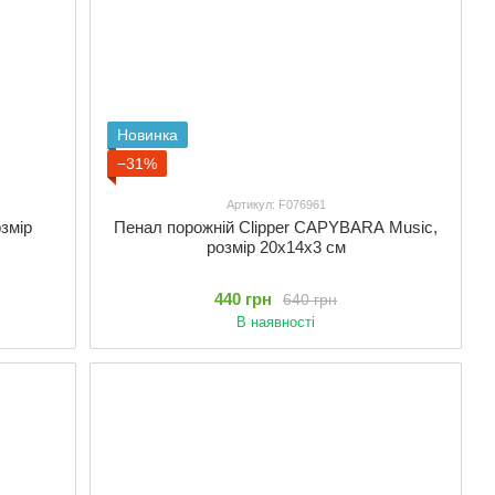
Новинка
−31%
Артикул: F076961
озмір
Пенал порожній Clipper CAPYBARA Music,
розмір 20x14x3 см
440 грн
640 грн
В наявності