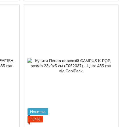
Новинка
−34%