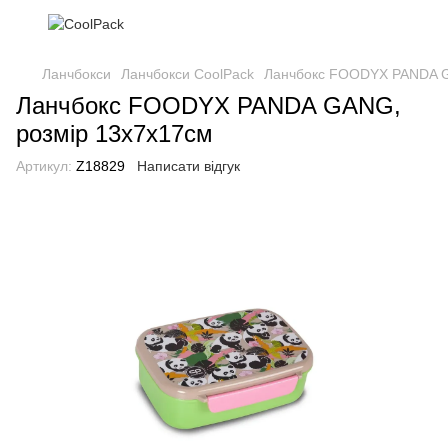
Ланчбокси
Ланчбокси CoolPack
Ланчбокс FOODYX PANDA G
Ланчбокс FOODYX PANDA GANG,
розмір 13х7х17см
Артикул:
Z18829
Написати відгук