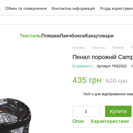
а
Обмін та повернення
Контактна інформація
Угода користува
Текстиль
Пляшки
Ланчбокси
Канцтовари
Головна
Текстиль
Пенали
П
Пенал порожній Camp
В наявності
Артикул: F062932
Н
435 грн
620 грн
Увійти
для відображення нак
%
Купити
Опис
Характеристики