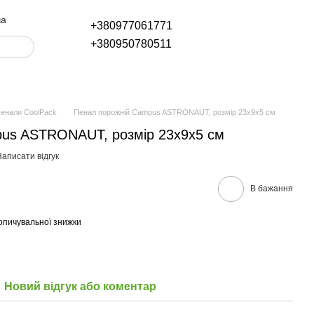
ча
+380977061771
+380950780511
енали CoolPack
Пенал порожній Campus ASTRONAUT, розмір 23x9x5 см
us ASTRONAUT, розмір 23x9x5 см
аписати відгук
В бажання
опичувальної знижки
Новий відгук або коментар