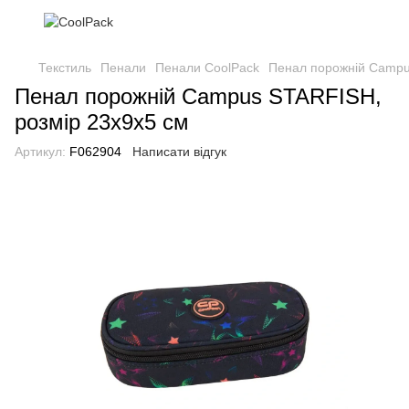
Текстиль
Пенали
Пенали CoolPack
Пенал порожній Campu
Пенал порожній Campus STARFISH,
розмір 23x9x5 см
Артикул:
F062904
Написати відгук