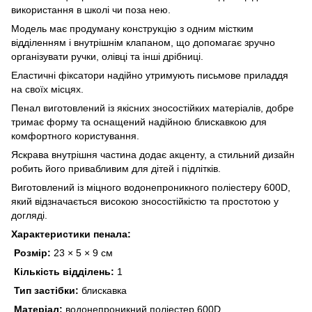
використання в школі чи поза нею.
Модель має продуману конструкцію з одним містким
відділенням і внутрішнім клапаном, що допомагає зручно
організувати ручки, олівці та інші дрібниці.
Еластичні фіксатори надійно утримують письмове приладдя
на своїх місцях.
Пенал виготовлений із якісних зносостійких матеріалів, добре
тримає форму та оснащений надійною блискавкою для
комфортного користування.
Яскрава внутрішня частина додає акценту, а стильний дизайн
робить його привабливим для дітей і підлітків.
Виготовлений із міцного водонепроникного поліестеру 600D,
який відзначається високою зносостійкістю та простотою у
догляді.
Характеристики пенала:
Розмір:
23 × 5 × 9 см
Кількість відділень:
1
Тип застібки:
блискавка
Матеріал:
водонепроникний поліестер 600D