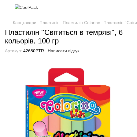
Канцтовари
Пластилін
Пластилін Colorino
Пластилін ''Світи
Пластилін ''Світиться в темряві", 6
кольорів, 100 гр
Артикул:
42680PTR
Написати відгук