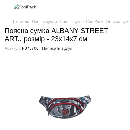
Текстиль
Поясні сумки
Поясні сумки CoolPack
Поясна сумк
Поясна сумка ALBANY STREET
ART., розмір - 23х14х7 см
Артикул:
F075706
Написати відгук