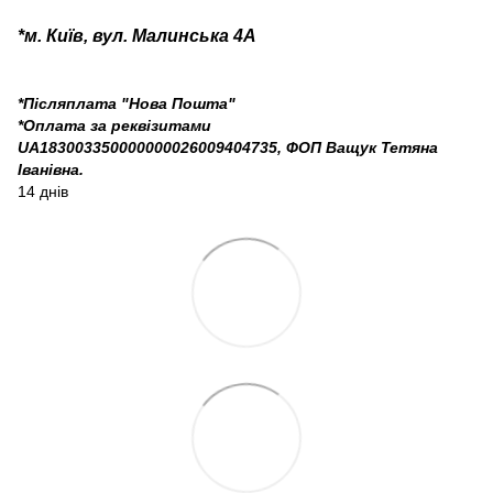
*м. Київ, вул. Малинська 4А
*Післяплата "Нова Пошта"
*Оплата за реквізитами
UA183003350000000026009404735, ФОП Ващук Тетяна
Іванівна.
14 днів