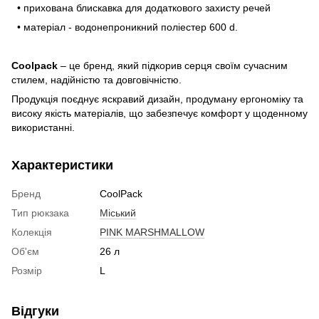
• прихована блискавка для додаткового захисту речей
• матеріал - водонепроникний поліестер 600 d.
Coolpack
– це бренд, який підкорив серця своїм сучасним
стилем, надійністю та довговічністю.
Продукція поєднує яскравий дизайн, продуману ергономіку та
високу якість матеріалів, що забезпечує комфорт у щоденному
використанні.
Характеристики
Бренд
CoolPack
Тип рюкзака
Міський
Колекція
PINK MARSHMALLOW
Об'єм
26 л
Розмір
L
Відгуки