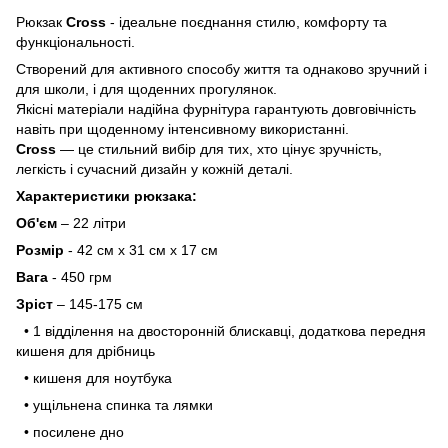
Рюкзак
Cross
- ідеальне поєднання стилю, комфорту та
функціональності.
Створений для активного способу життя та однаково зручний і
для школи, і для щоденних прогулянок.
Якісні матеріали надійна фурнітура гарантують довговічність
навіть при щоденному інтенсивному використанні.
Cross
— це стильний вибір для тих, хто цінує зручність,
легкість і сучасний дизайн у кожній деталі.
Характеристики рюкзака:
Об'єм
– 22 літри
Розмір
- 42 см х 31 см х 17 см
Вага
- 450 грм
Зріст
– 145-175 см
• 1 відділення на двосторонній блискавці, додаткова передня
кишеня для дрібниць
• кишеня для ноутбука
• ущільнена спинка та лямки
• посилене дно