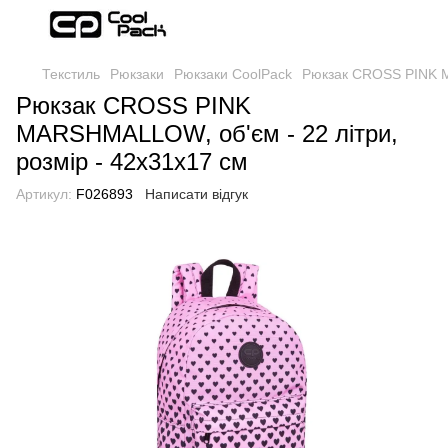
Текстиль
Рюкзаки
Рюкзаки CoolPack
Рюкзак CROSS PINK M
Рюкзак CROSS PINK
MARSHMALLOW, об'єм - 22 літри,
розмір - 42x31x17 см
Артикул:
F026893
Написати відгук