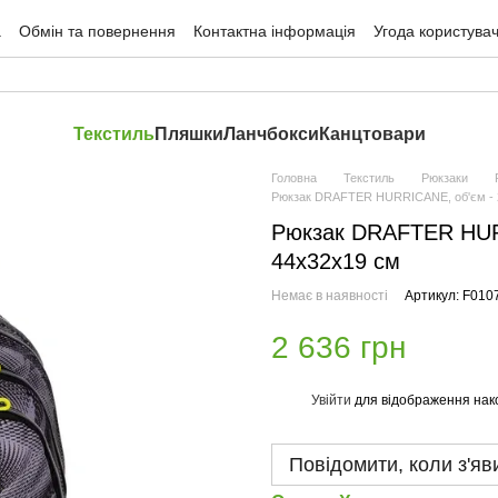
а
Обмін та повернення
Контактна інформація
Угода користува
Текстиль
Пляшки
Ланчбокси
Канцтовари
Головна
Текстиль
Рюкзаки
Рюкзак DRAFTER HURRICANE, об'єм - 28
Рюкзак DRAFTER HURRI
44х32х19 см
Немає в наявності
Артикул: F010
2 636 грн
Увійти
для відображення нак
%
Повідомити, коли з'яв