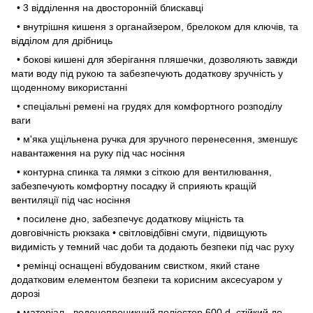
• 3 відділення на двосторонній блискавці
• внутрішня кишеня з органайзером, брелоком для ключів, та
відділом для дрібниць
• бокові кишені для зберігання пляшечки, дозволяють завжди
мати воду під рукою та забезпечують додаткову зручність у
щоденному використанні
• спеціальні ремені на грудях для комфортного розподілу
ваги
• м'яка ущільнена ручка для зручного перенесення, зменшує
навантаження на руку під час носіння
• контурна спинка та лямки з сіткою для вентилювання,
забезпечують комфортну посадку й сприяють кращій
вентиляції під час носіння
• посилене дно, забезпечує додаткову міцність та
довговічність рюкзака • світловідбівні смуги, підвищують
видимість у темний час доби та додають безпеки під час руху
• ремінці оснащені вбудованим свистком, який стане
додатковим елементом безпеки та корисним аксесуаром у
дорозі
• матеріал - водонепроникний поліестер 600 d, стійкий до