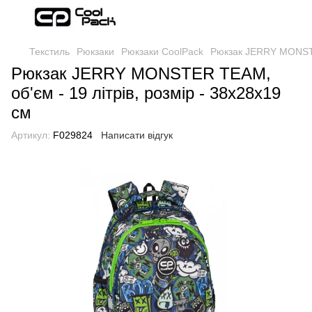
Текстиль
Рюкзаки
Рюкзаки CoolPack
Рюкзак JERRY MONSTER
Рюкзак JERRY MONSTER TEAM,
об'єм - 19 літрів, розмір - 38х28х19
см
Артикул:
F029824
Написати відгук