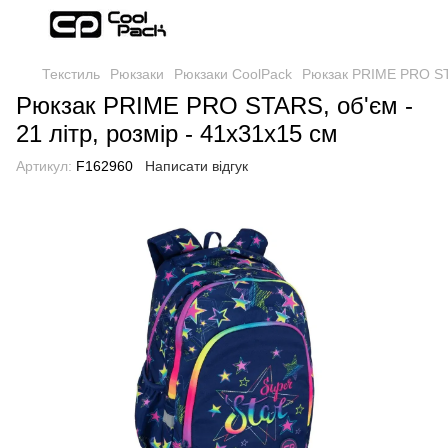
Текстиль
Рюкзаки
Рюкзаки CoolPack
Рюкзак PRIME PRO STA
Рюкзак PRIME PRO STARS, об'єм -
21 літр, розмір - 41х31х15 см
Артикул:
F162960
Написати відгук