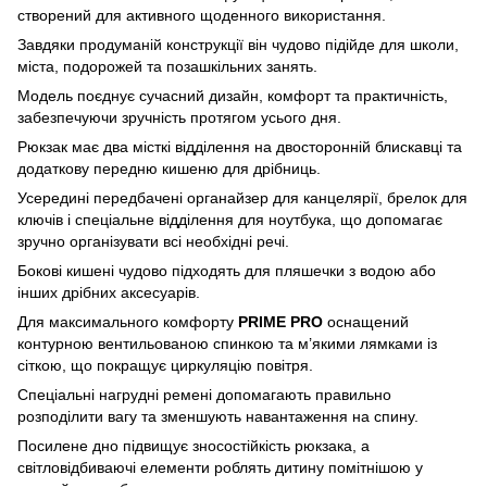
створений для активного щоденного використання.
Завдяки продуманій конструкції він чудово підійде для школи,
міста, подорожей та позашкільних занять.
Модель поєднує сучасний дизайн, комфорт та практичність,
забезпечуючи зручність протягом усього дня.
Рюкзак має два місткі відділення на двосторонній блискавці та
додаткову передню кишеню для дрібниць.
Усередині передбачені органайзер для канцелярії, брелок для
ключів і спеціальне відділення для ноутбука, що допомагає
зручно організувати всі необхідні речі.
Бокові кишені чудово підходять для пляшечки з водою або
інших дрібних аксесуарів.
Для максимального комфорту
PRIME PRO
оснащений
контурною вентильованою спинкою та м’якими лямками із
сіткою, що покращує циркуляцію повітря.
Спеціальні нагрудні ремені допомагають правильно
розподілити вагу та зменшують навантаження на спину.
Посилене дно підвищує зносостійкість рюкзака, а
світловідбиваючі елементи роблять дитину помітнішою у