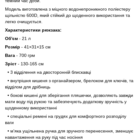
темний час доби.
Модель виготовлена з міцного водонепроникного поліестеру
щільністю 600D, який стійкий до щоденного використання та
легко очищується.
Характеристики рюкзака:
Об'єм
- 21 л
Розмір
- 41×31×15 см
Вага
- 700 грм
Зріст
- 130-165 см
• 3 відділення на двосторонній блискавці
• внутрішня кишеня з органайзером, брелоком для ключів, та
відділом для дрібниць
• бокові кишені для зберігання пляшечки, дозволяють завжди
мати воду під рукою та забезпечують додаткову зручність у
щоденному використанні
• спеціальні ремені на грудях для комфортного розподілу
ваги
• м'яка ущільнена ручка для зручного перенесення, зменшує
навантаження на руку під час носіння