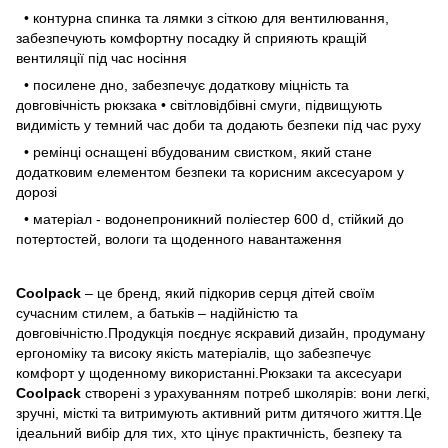
• контурна спинка та лямки з сіткою для вентилювання,
забезпечують комфортну посадку й сприяють кращій
вентиляції під час носіння
• посилене дно, забезпечує додаткову міцність та
довговічність рюкзака • світловідбівні смуги, підвищують
видимість у темний час доби та додають безпеки під час руху
• ремінці оснащені вбудованим свистком, який стане
додатковим елементом безпеки та корисним аксесуаром у
дорозі
• матеріал - водонепроникний поліестер 600 d, стійкий до
потертостей, вологи та щоденного навантаження
Coolpack
– це бренд, який підкорив серця дітей своїм
сучасним стилем, а батьків – надійністю та
довговічністю.Продукція поєднує яскравий дизайн, продуману
ергономіку та високу якість матеріалів, що забезпечує
комфорт у щоденному використанні.Рюкзаки та аксесуари
Coolpack
створені з урахуванням потреб школярів: вони легкі,
зручні, місткі та витримують активний ритм дитячого життя.Це
ідеальний вибір для тих, хто цінує практичність, безпеку та