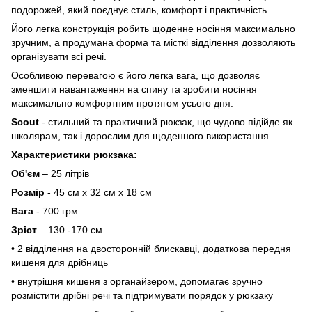
подорожей, який поєднує стиль, комфорт і практичність.
Його легка конструкція робить щоденне носіння максимально
зручним, а продумана форма та місткі відділення дозволяють
організувати всі речі.
Особливою перевагою є його легка вага, що дозволяє
зменшити навантаження на спину та зробити носіння
максимально комфортним протягом усього дня.
Scout
- стильний та практичний рюкзак, що чудово підійде як
школярам, так і дорослим для щоденного використання.
Характеристики рюкзака:
Об'єм
– 25 літрів
Розмір
- 45 см х 32 см х 18 см
Вага
- 700 грм
Зріст
– 130 -170 см
• 2 відділення на двосторонній блискавці, додаткова передня
кишеня для дрібниць
• внутрішня кишеня з органайзером, допомагає зручно
розмістити дрібні речі та підтримувати порядок у рюкзаку