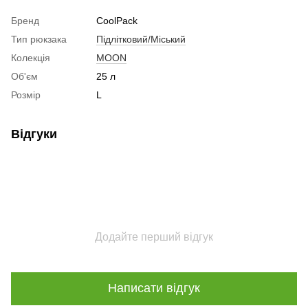
Бренд
CoolPack
Тип рюкзака
Підлітковий/Міський
Колекція
MOON
Об'єм
25 л
Розмір
L
Відгуки
Додайте перший відгук
Написати відгук