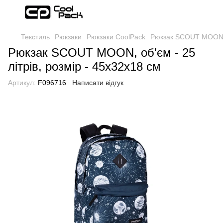
Текстиль
Рюкзаки
Рюкзаки CoolPack
Рюкзак SCOUT MOON, о
Рюкзак SCOUT MOON, об'єм - 25
літрів, розмір - 45x32x18 см
Артикул:
F096716
Написати відгук