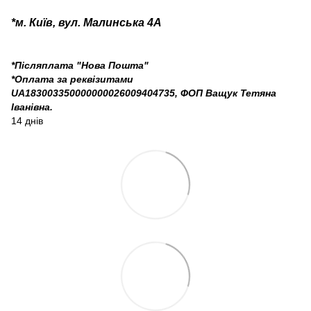
*м. Київ, вул. Малинська 4А
*Післяплата "Нова Пошта"
*Оплата за реквізитами
UA183003350000000026009404735, ФОП Ващук Тетяна
Іванівна.
14 днів